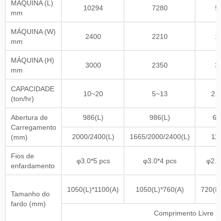
MÁQUINA (L)
10294
7280
5
mm
MÁQUINA (W)
2400
2210
1
mm
MÁQUINA (H)
3000
2350
3
mm
CAPACIDADE
10~20
5~13
2.
(ton/hr)
Abertura de
986(L)
986(L)
64
Carregamento
2000/2400(L)
1665/2000/2400(L)
11
(mm)
Fios de
φ3.0*5 pcs
φ3.0*4 pcs
φ2.8
enfardamento
1050(L)*1100(A)
1050(L)*760(A)
720(L
Tamanho do
fardo (mm)
Comprimento Livre