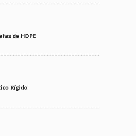
Série TB-0708
afas de HDPE
ico Rígido