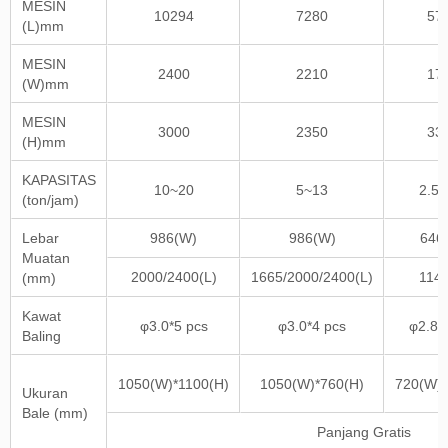
MESIN
10294
7280
57
(L)mm
MESIN
2400
2210
17
(W)mm
MESIN
3000
2350
33
(H)mm
KAPASITAS
10~20
5~13
2.5~
(ton/jam)
Lebar
986(W)
986(W)
646
Muatan
2000/2400(L)
1665/2000/2400(L)
1140
(mm)
Kawat
φ3.0*5 pcs
φ3.0*4 pcs
φ2.8*
Baling
1050(W)*1100(H)
1050(W)*760(H)
720(W)*
Ukuran
Bale (mm)
Panjang Gratis