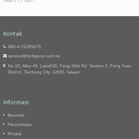
Hasil 1 - 7 dari 7
Kontak
886-4-25285670
service@techgene.com.tw
No.10, Alley 49, Lane535, Feng Shih Rd. Section 2, Feng Yuan
District, Taichung City, 42081 Taiwan
Informasi
Beranda
Perusahaan
Produk