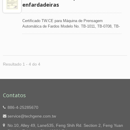
enfardadeiras
Certificado TW.CE para Máquina de Prensagem
Automática de Fardos Modelo No. TB-1011, TB-0708, TB-
0911, TB-0505 Normas Aplicáveis: EN 60204-
1:2006+A1:2009
Resultado 1 - 4 do 4
Contatos
886-4-25285670
service@techgene.com.tw
No.10, Alley 49, Lane535, Feng Shih Rd. Section 2, Feng Yuan