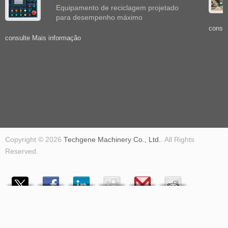
Equipamento de reciclagem projetado
para desempenho máximo
consul
consulte Mais informação
Copyright © 2026
Techgene Machinery Co., Ltd.
. All Rights
Reserved.