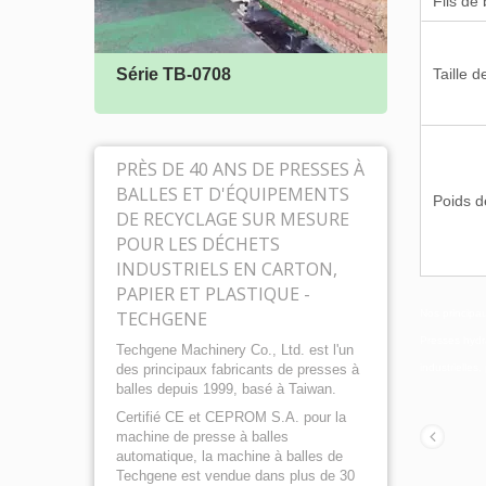
Fils de 
Série TB-0708
Taille d
Série
PRÈS DE 40 ANS DE PRESSES À
BALLES ET D'ÉQUIPEMENTS
Poids de
DE RECYCLAGE SUR MESURE
POUR LES DÉCHETS
INDUSTRIELS EN CARTON,
PAPIER ET PLASTIQUE -
TECHGENE
Nos principau
Presses hydra
Techgene Machinery Co., Ltd. est l'un
des principaux fabricants de presses à
industrielles
balles depuis 1999, basé à Taiwan.
Certifié CE et CEPROM S.A. pour la
machine de presse à balles
automatique, la machine à balles de
Techgene est vendue dans plus de 30