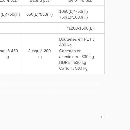
2.8*4 pcs
φ2.8*3 pcs
φ4.0*4-5 pcs
1050(L)*750(H)
(L)*760(H)
550(L)*550(H)
750(L)*1000(H)
Série TB-0708
*1200-1500(L)
Bouteilles en PET :
400 kg
squ'à 450
Jusqu'à 200
Canettes en
kg
kg
aluminium : 330 kg
HDPE : 530 kg
Carton : 500 kg
Machine de presse à balles, Presse à balles hydraulique, Presse horizontale,
pier, presse à balles en plastique, presse à balles en papier, presses