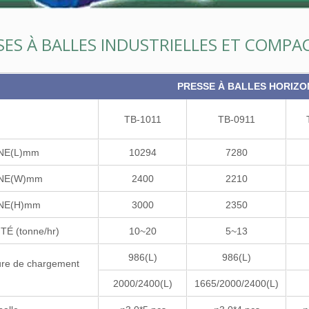
SES À BALLES INDUSTRIELLES ET COMPA
PRESSE À BALLES HORIZO
TB-1011
TB-0911
NE(L)mm
10294
7280
NE(W)mm
2400
2210
NE(H)mm
3000
2350
TÉ (tonne/hr)
10~20
5~13
986(L)
986(L)
ure de chargement
2000/2400(L)
1665/2000/2400(L)