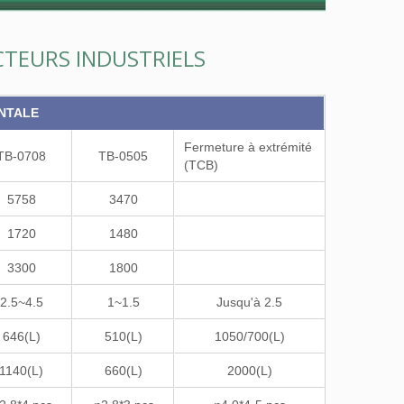
CTEURS INDUSTRIELS
NTALE
Fermeture à extrémité
TB-0708
TB-0505
(TCB)
5758
3470
1720
1480
3300
1800
2.5~4.5
1~1.5
Jusqu'à 2.5
646(L)
510(L)
1050/700(L)
1140(L)
660(L)
2000(L)