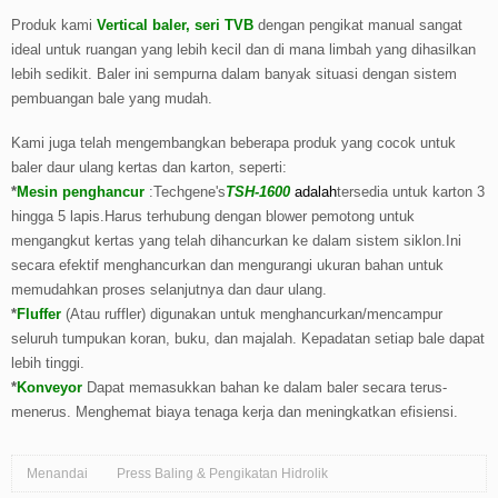
Produk kami
Vertical baler, seri TVB
dengan pengikat manual sangat
ideal untuk ruangan yang lebih kecil dan di mana limbah yang dihasilkan
lebih sedikit. Baler ini sempurna dalam banyak situasi dengan sistem
pembuangan bale yang mudah.
Kami juga telah mengembangkan beberapa produk yang cocok untuk
baler daur ulang kertas dan karton, seperti:
*
Mesin penghancur
:Techgene's
TSH-1600
adalah
tersedia untuk karton 3
hingga 5 lapis.Harus terhubung dengan blower pemotong untuk
mengangkut kertas yang telah dihancurkan ke dalam sistem siklon.Ini
secara efektif menghancurkan dan mengurangi ukuran bahan untuk
memudahkan proses selanjutnya dan daur ulang.
*
Fluffer
(Atau ruffler) digunakan untuk menghancurkan/mencampur
seluruh tumpukan koran, buku, dan majalah. Kepadatan setiap bale dapat
lebih tinggi.
*
Konveyor
Dapat memasukkan bahan ke dalam baler secara terus-
menerus. Menghemat biaya tenaga kerja dan meningkatkan efisiensi.
Menandai
Press Baling & Pengikatan Hidrolik