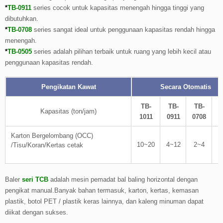
*
TB-0911
series cocok untuk kapasitas menengah hingga tinggi yang
dibutuhkan.
*
TB-0708
series sangat ideal untuk penggunaan kapasitas rendah hingga
menengah.
*
TB-0505
series adalah pilihan terbaik untuk ruang yang lebih kecil atau
penggunaan kapasitas rendah.
Pengikatan Kawat
Secara Otomatis
TB-
TB-
TB-
Kapasitas (ton/jam)
1011
0911
0708
0
Karton Bergelombang (OCC)
10~20
4~12
2~4
1
/Tisu/Koran/
Kertas cetak
Baler
seri TCB
adalah mesin pemadat bal baling horizontal dengan
pengikat manual.Banyak bahan termasuk, karton, kertas, kemasan
plastik, botol PET / plastik keras lainnya, dan kaleng minuman dapat
diikat dengan sukses.