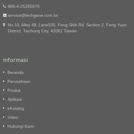
besar. Dengan tenaga penggerak 37 kW yang kuat
886-4-25285670
dan pengikatan manual dengan 4 kawat baja.
<strong>TCB-081050</strong> telah dirancang
service@techgene.com.tw
khusus untuk mengompres material yang sangat
No.10, Alley 49, Lane535, Feng Shih Rd. Section 2, Feng Yuan
ekspansif seperti busa atau botol PET dengan
District, Taichung City, 42081 Taiwan
udara di dalamnya. Dengan penggerak 37 kW yang
kuat dan pengikatan manual 5 kali lipat dengan
kawat baja, mesin ini sempurna untuk mengompres
material yang sulit. Tentu saja, material kemasan
lainnya juga dapat dikompres. Posisi panel
Informasi
operasi dan bentuk hopper dapat dimodifikasi untuk
memenuhi permintaan operasi yang sesungguhnya
dari setiap pelanggan.
Beranda
Perusahaan
Produk
Aplikasi
eKatalog
Video
Hubungi Kami