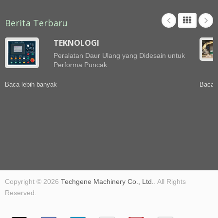
Berita Terbaru
TEKNOLOGI
Peralatan Daur Ulang yang Didesain untuk
Performa Puncak
Baca lebih banyak
Baca l
Copyright © 2026
Techgene Machinery Co., Ltd.
. All Rights
Reserved.