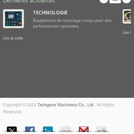
Dernières actualités
TECHNOLOGIE
Équipement de recyclage conçu pour des
performances optimales
Lire la
Lire la suite
Copyright © 2026
Techgene Machinery Co., Ltd.
. All Rights
Reserved.