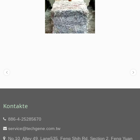
Kontakte
886-4-25285670
service@techgene.com.tw
No.10, Alley 49, Lane535, Feng Shih Rd. Section 2, Feng Yuan