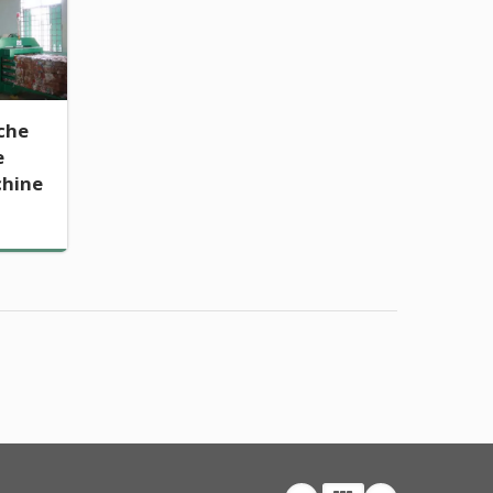
che
e
chine