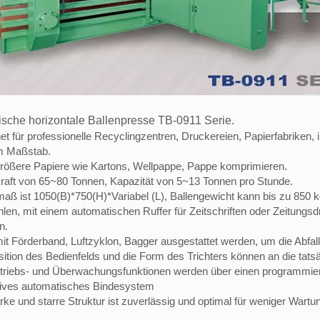
sche horizontale Ballenpresse TB-0911 Serie.
et für professionelle Recyclingzentren, Druckereien, Papierfabriken
m Maßstab.
rößere Papiere wie Kartons, Wellpappe, Pappe komprimieren.
raft von 65~80 Tonnen, Kapazität von 5~13 Tonnen pro Stunde.
maß ist 1050(B)*750(H)*Variabel (L), Ballengewicht kann bis zu 850 k
len, mit einem automatischen Ruffer für Zeitschriften oder Zeitungsd
n.
it Förderband, Luftzyklon, Bagger ausgestattet werden, um die Abfall
sition des Bedienfelds und die Form des Trichters können an die ta
etriebs- und Überwachungsfunktionen werden über einen programmierb
ives automatisches Bindesystem
rke und starre Struktur ist zuverlässig und optimal für weniger Wartu