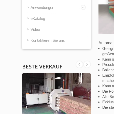
Anwendungen
eKatalog
Video
Kontaktieren Sie uns
Automati
Geeign
große
Kann g
Pressk
BESTE VERKAUF
Ballen
Empfoh
mache
Kann m
Die Po
Alle B
Exklus
Die sta