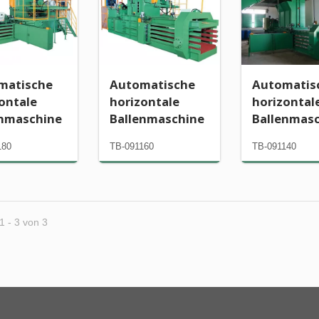
matische
Automatische
Automatis
ontale
horizontale
horizontal
enmaschine
Ballenmaschine
Ballenmas
180
TB-091160
TB-091140
1 - 3 von 3