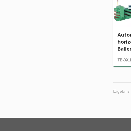
Auto
horiz
Ball
TB-091
Ergebnis 