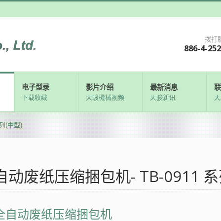
拨打
886-4-25
电子型录
影片介绍
最新消息
联
下载收藏
天駿機械视频
天骏新讯
天
列(中型)
自动废纸压缩捆包机- TB-0911 系
全自动废纸压缩捆包机