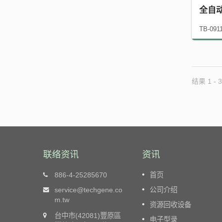
全自
TB-091
结果 1 - 3
联络资讯
资讯
全自动废纸打包机TB-0708 Series 
886-4-25285670
首页
绍
old
service@techgene.co
公司介绍
utation.
TB-0708 Series is a horizo​​ntal baler whic
m.tw
资源回收设备
over the
is designed for users that require recycli
台中市(42081)豐原區
cycling
baler on a small scale and lower capacity
电子型录