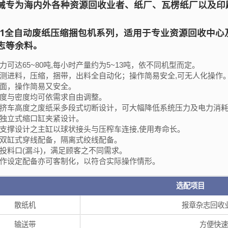
械专为海内外各种资源回收业者、纸厂、瓦楞纸厂以及印
0911全自动废纸压缩捆包机系列，适用于专业资源回收中
志等余料。
力可达65~80吨,每小时产量约为5~13吨，依不同机型而定。
测进料，压缩，捆带，出料全自动化；操作简易安全,可无人化操作
面，操作简易又安全。
度与密度均可依需求自由调整。
挤车高度之废纸采多段式切断设计，可大幅降低系统压力及电力消
独立式缩口缸夹紧设计。
支撑设计之主缸以球状接头与压榨车连接,使用寿命长。
双缸式穿线配备，隔离式绞线配备。
投料口(漏斗)，满足顾客之不同需求。
作设定配备亦可客制化，以符合实际操作情形。
选配项目
散纸机
报章杂志回收
输送带
方便快速