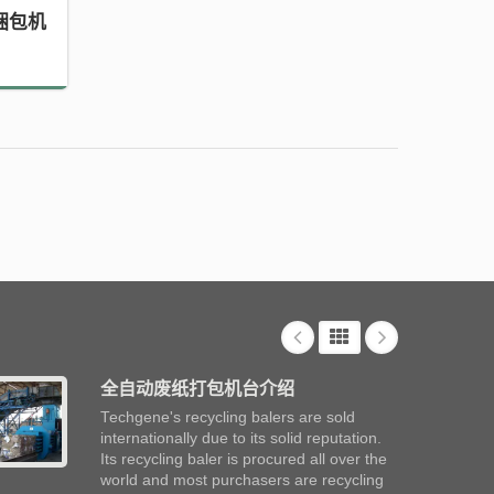
捆包机
全自动废纸打包机台介绍
Techgene's recycling balers are sold
internationally due to its solid reputation.
Its recycling baler is procured all over the
world and most purchasers are recycling