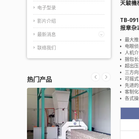
天駿機
电子型录
TB-
影片介绍
报章杂
最新消息
最大推
电眼侦
联络我们
人机介
捆包长
超出压
三方向
热门产品
可摇式
先进的
客制化
各式操