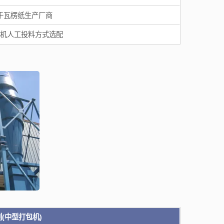
于瓦楞纸生产厂商
捆包机
TB-0708全自动废纸压缩捆包机
机人工投料方式选配
列(中型打包机)