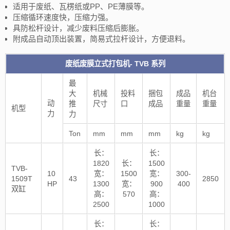
适用于废纸、瓦楞纸或PP、PE薄膜等。
压缩循环速度快，压缩力强。
具防松杆设计，减少废料压缩后膨胀。
附成品自动顶出装置，简易式拉杆设计，方便退料。
废纸废膜立式打包机- TVB 系列
最
大
机械
投料
捆包
成品
机台
动
推
尺寸
口
成品
重量
重量
机型
力
力
Ton
mm
mm
mm
kg
kg
长：
长：
1820
长：
1500
TVB-
10
宽：
1500
宽：
300-
1509T
43
2850
HP
1300
宽：
900
400
双缸
高：
570
高：
2500
1000
长：
长：