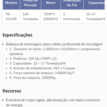
Força de
Amarração
Modelo
Motor
Capacidad
Pressão
de Fio
TB-
140
75HP*2
5
15~17
1011H5
Toneladas
(55KW*2)
Horizontais
Toneladas/Ho
Especificações
Balança de prensagem para coletor profissional de reciclagem
1. Tamanho do fardo: L1050mm x A1100mm x comprimento
ajustável
2. Potência: 150 Hp (75HP x 2)
3. Capacidade: 15 ~ 17 Toneladas/Hr
4. Arames de enfardamento: #10 x 5 peças
5. Força máxima de empuxo: 140000 Kg-F
6. Peso da máquina: 23000Kg
Recursos
Estrutura de corpo rígida, alta produção com baixo consumo
de energia.