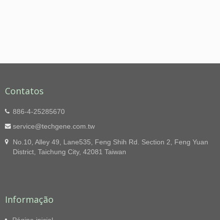
Contatos
886-4-25285670
service@techgene.com.tw
No.10, Alley 49, Lane535, Feng Shih Rd. Section 2, Feng Yuan
District, Taichung City, 42081 Taiwan
Informação
Página inicial