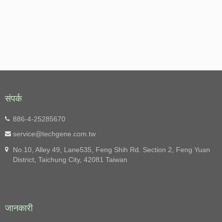
संपर्क
886-4-25285670
service@techgene.com.tw
No.10, Alley 49, Lane535, Feng Shih Rd. Section 2, Feng Yuan
District, Taichung City, 42081 Taiwan
जानकारी