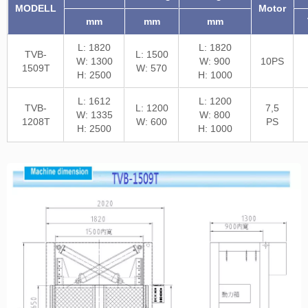
MODELL
Motor
mm
mm
mm
L: 1820
L: 1820
TVB-
L: 1500
W: 1300
W: 900
10PS
1509T
W: 570
H: 2500
H: 1000
L: 1612
L: 1200
TVB-
L: 1200
7,5
W: 1335
W: 800
1208T
W: 600
PS
H: 2500
H: 1000