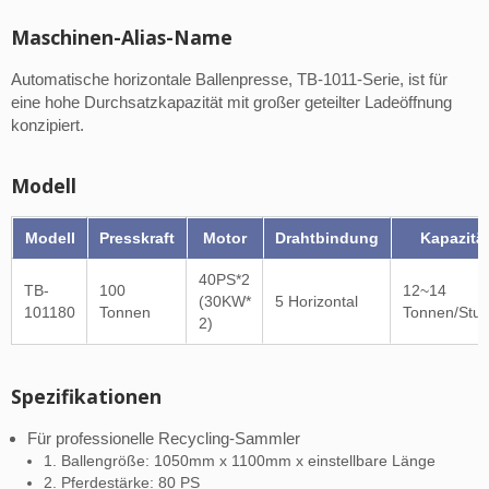
Maschinen-Alias-Name
Automatische horizontale Ballenpresse, TB-1011-Serie, ist für
eine hohe Durchsatzkapazität mit großer geteilter Ladeöffnung
konzipiert.
Modell
Modell
Presskraft
Motor
Drahtbindung
Kapazitä
40PS*2
TB-
100
12~14
(30KW*
5 Horizontal
101180
Tonnen
Tonnen/Stu
2)
Spezifikationen
Für professionelle Recycling-Sammler
1. Ballengröße: 1050mm x 1100mm x einstellbare Länge
2. Pferdestärke: 80 PS