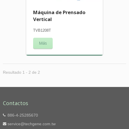
Máquina de Prensado
Vertical
TVB1208T
Más
Resultado 1 - 2 de 2
Contactos
886-4-25285670
service@techgene.com.tw