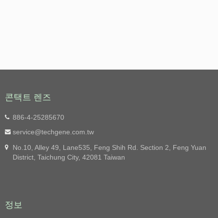
콘택트 렌즈
886-4-25285670
service@techgene.com.tw
No.10, Alley 49, Lane535, Feng Shih Rd. Section 2, Feng Yuan
District, Taichung City, 42081 Taiwan
정보