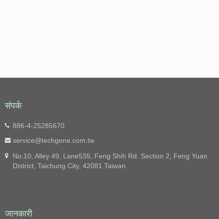
संपर्क
886-4-25285670
service@techgene.com.tw
No.10, Alley 49, Lane535, Feng Shih Rd. Section 2, Feng Yuan
District, Taichung City, 42081 Taiwan
जानकारी