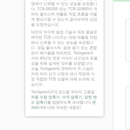
영에서 신뢰할 수 있는 성능을 보장합니
다. TCB-081050 또는 TCB-110850이 귀
하의 플라스틱 재활용 작업 흐름을 어떻
게 향상시킬 수 있는지 알아보려면 상담
을 요청하십시오.
대만의 우수한 용접 기술과 재료 품질로
제작된 TCB 시리즈는 대량 재활용 작업
에서 신뢰할 수 있는 성능을 제공합니
다. 경질 플라스틱, 음료 용기 또는 혼합
판지 폐기물을 처리하든, Techgene의
거의 40년의 전문 지식이 내구성과 효율
성을 위해 설계된 장비를 보장합니다.
오늘 Techgene에 연락하여 귀 시설의
자재 처리 요구 사항과 생산 목표에 가
장 적합한 TCB 모델에 대해 논의해 보
십시오.
Techgene이(가) 당신을 우리의 고품질
자동 수평 압축기
,
수직 압축기
,
닫힌 엔
드 압축기
를 탐험하도록 초대합니다.
문
의하기
에 대한 자세한 내용은!