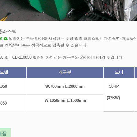
플라스틱
시리즈
압축기는 수동 타이를 사용하는 수평 압축 프레스입니다.다양한 재료들인, 판
0505 시리즈
TB-1011 시리즈
음료 캔/알루미늄은 성공적으로 압축될 수 있습니다.
1050 및 TCB-110850 벨러의 차이점은 개구부와 와이어 타이의 수입니다.
모델
개구부
모터
1050
W:700mm L:2000mm
50HP
(37KW)
W:1050mm L:1500mm
0850
제품