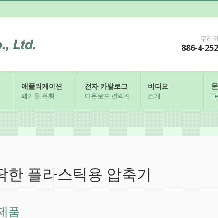
우리에
886-4-25
애플리케이션
전자 카탈로그
비디오
문
폐기물 유형
다운로드 컬렉션
소개
Te
딱한 플라스틱용 압축기
 제품