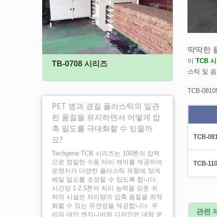
딱딱한 
이
TCB 
TB-0708 시리즈
TB-
스틱 및 
TCB-08
PET 병과 경질 플라스틱의 일관
된 품질을 유지하면서 어떻게 압
축 밀도를 극대화할 수 있을까
TCB-08
요?
Techgene TCB 시리즈는 100톤의 압력
으로 정밀한 수동 타이 제어를 제공하여
TCB-11
운영자가 다양한 플라스틱 유형에 맞게
베일 밀도를 조정할 수 있도록 합니다.
시간당 1-2.5톤의 처리 능력을 갖춘 귀
하의 시설은 처리량과 압축 품질을 최적
화할 수 있는 유연성을 제공합니다. 우
관련 
리의 대만 엔지니어링 디자인은 대량 운