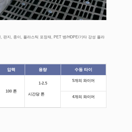
지, 종이, 플라스틱 포장재, PET 병/HDPE/기타 강성 플라
TB-0708 시리즈
압력
용량
수동 타이
5개의 와이어
1-2.5
100 톤
시간당 톤
4개의 와이어