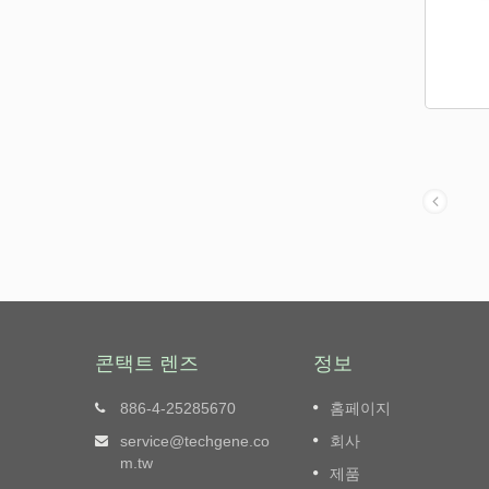
콘택트 렌즈
정보
기 제조업
TB-0708 시리즈 - 자동 수평 압축기
886-4-25285670
홈페이지
., Ltd.
요구 사항을 충족시키기 위해 단단하
service@techgene.co
회사
게 압축합니다
고한 평판
m.tw
제품
습니다.
TB-0708 시리즈는 소규모 및 낮은 용량의