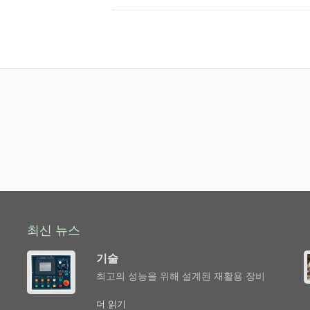
재료들은 수동, 컨베이어 및 삽 기계를 통해 압
하는 적절한 압축기를 보장하기 위해 Techgene는 
변형을 개발했습니다. <strong>TCB-110850</
지, 판박스, 알루미늄 캔, PET 병, HDPE, 플라
가 큰 재료를 압축하는 데 이상적인 기계입니다. 강
동 타이를 제공합니다. <strong>TCB-081050<
강력하게 팽창하는 재료를 압축하기 위해 특별히 설
어로 수동 5중 스트랩핑이 가능하여 이 기계는 
의 위치와 호퍼의 모양은 각 고객의 실제 운전 요
최신 뉴스
는
기술
최고의 성능을 위해 설계된 재활용 장비
더 읽기