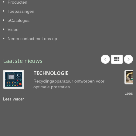
Producten
voldoen aan de werkelijke behoefte van elke klant.
Toepassingen
eCatalogus
Video
Neem contact met ons op
Laatste nieuws
TECHNOLOGIE
Recyclingapparatuur ontworpen voor
optimale prestaties
Lees v
Lees verder