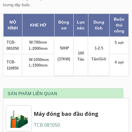
lượng dây buộc.
Buộc
MÔ
Động
Lực
Dung
KHE HỞ
thủ
HÌNH
cơ
nén
tích
công
TCB-
W:700mm
5 sợi
50HP
1-2.5
081050
L:2000mm
100
(37KW)
Tấn/Giờ
Tấn
W:1050mm
TCB-
4 sợi
L:1500mm
110850
SẢN PHẨM LIÊN QUAN
Máy đóng bao đầu đóng
TCB 081050