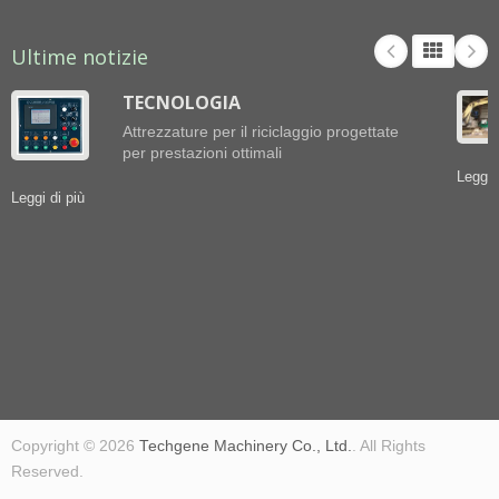
Ultime notizie
TECNOLOGIA
Attrezzature per il riciclaggio progettate
per prestazioni ottimali
Leggi 
Leggi di più
Copyright © 2026
Techgene Machinery Co., Ltd.
. All Rights
Reserved.