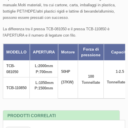
manuale.Molti materiali, tra cui cartone, carta, imballaggi in plastica,
bottiglie PET/HDPE/altri plastici rigidi e lattine di bevande/alluminio,
possono essere pressati con successo.
La differenza tra il pressa TCB-081050 e il pressa TCB-110850 è
l'APERTURA e il numero di legature con filo.
Forza di
MODELLO
APERTURA
Motore
Capacit
pressione
TCB-
L:2000mm
50HP
1-2.5
081050
P:700mm
100
(37KW)
Tonnellate/
Tonnellate
L:1050mm
TCB-110850
P:1500mm
PRODOTTI CORRELATI