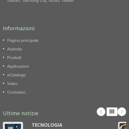
District, Taichung City, 42081 Taiwan
bottiglia PET con aria all'interno. Con un potente
motore da 37 kW e una fasciatura manuale a 5
pieghe con fili d'acciaio, questa macchina è perfetta
per comprimere materiali difficili. Naturalmente,
anche altri materiali di imballaggio possono essere
Informazioni
compressi. La posizione del pannello di controllo e
la forma dell'imbuto possono essere modificati per
soddisfare la reale esigenza di funzionamento di
Pagina principale
ogni cliente.
Azienda
Prodotti
Applicazioni
eCatalogo
Video
Contattaci
Ultime notizie
TECNOLOGIA