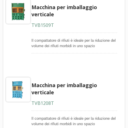
Macchina per imballaggio
verticale
TVB1509T
Il compattatore di rifiuti è ideale per la riduzione del
volume dei rifiuti morbidi in uno spazio
relativamente piccolo. Il compattatore può essere
utilizzato per i rifiuti morbidi, come cartoni, carta da
scarto e pellicola di polietilene. Con caratteristiche
che includono artigli di trattenimento, spingitore a
corda e espulsore di balle, il compattatore di rifiuti
funziona in modo efficiente e idraulico.
Macchina per imballaggio
verticale
TVB1208T
Il compattatore di rifiuti è ideale per la riduzione del
volume dei rifiuti morbidi in uno spazio