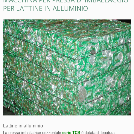
PER LATTINE IN ALLUMINIO
Lattine in alluminio
La pressa imballatrice orizzontale
serie TCB
è dotata di legatura