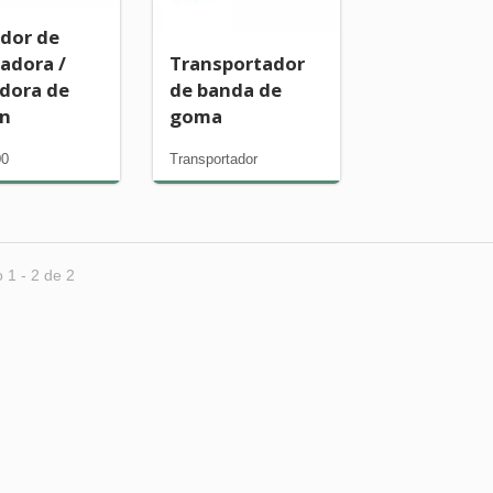
dor de
radora /
Transportador
 TB-0505
serie TB-1011
dora de
de banda de
ón
goma
00
Transportador
 1 - 2 de 2