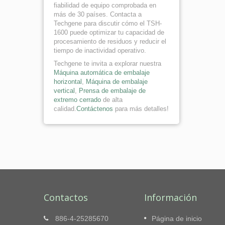
fiabilidad de equipo comprobada en
más de 30 países. Contacta a
Techgene para discutir cómo el TSH-
1600 puede optimizar tu capacidad de
procesamiento de residuos y reducir el
tiempo de inactividad operativo.
Techgene te invita a explorar nuestra
Máquina automática de embalaje
horizontal
,
Máquina de embalaje
vertical
,
Prensa de embalaje de
extremo cerrado
de alta
calidad.
Contáctenos
para más detalles!
Contactos
Información
as
Serie TB-0708 - Empacadora
886-4-25285670
Página de inicio