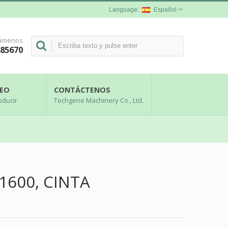
Español
lámenos
285670
DEO
CONTÁCTENOS
oducir
Techgene Machinery Co., Ltd.
600, CINTA