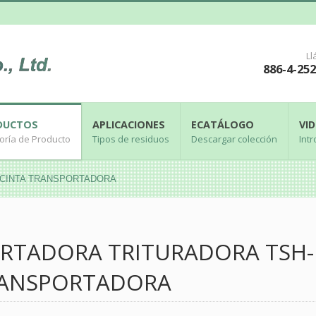
L
886-4-25
DUCTOS
APLICACIONES
ECATÁLOGO
VI
oría de Producto
Tipos de residuos
Descargar colección
Intr
00, CINTA TRANSPORTADORA
RTADORA TRITURADORA TSH-1
ANSPORTADORA