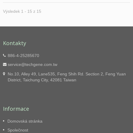
dispozici je násypka, která může být použita k
ručnímu, vzduchovému cyklonu nebo dopravníku
Výsledek 1 - 15 z 15
pro podávání odpadových materiálů. Může být
přizpůsobeno podle různých požadavků. TB-
050508 byl vyroben s pevným tělem, které ho činí
velmi odolným. Také má silný výkon včetně
hydraulické jednotky, válce a napětí krku ve 3
směrech, aby se volně uspořádané papírové
Kontakty
odpady stlačily do pevných balíků. Tento lis na
šrot může automaticky vytvořit všechny rozptýlené
886-4-25285670
papíry do kostky pomocí iniciativního
dvouválcového mechanismu a bezproblémových
service@techgene.com.tw
izolovaných otáček. V prostředku stroje jsme
No.10, Alley 49, Lane535, Feng Shih Rd. Section 2, Feng Yuan
navrhli násypku, do které se přivádí odpadní
District, Taichung City, 42081 Taiwan
materiál. Může být přizpůsobeno podle různých
požadavků. Takže zákazníci si mohou vybrat
způsob krmení pomocí vzdušného cyklonu,
dopravníku nebo manuálně. Pokud je prostor, kde
chcete umístit lis, malý a požadavek na výstup
Informace
není vysoký, TB-050508 je vaše nejlepší volba.
Domovská stránka
Společnost