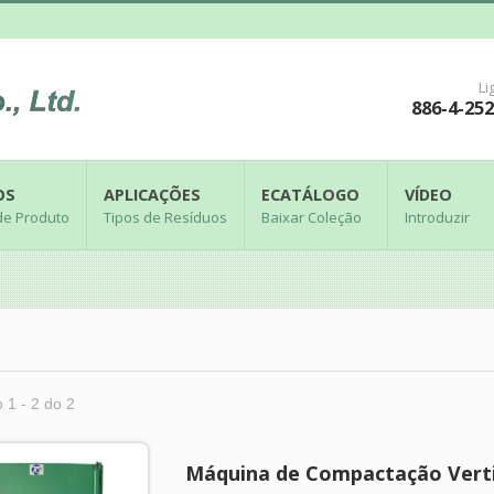
Li
886-4-25
OS
APLICAÇÕES
ECATÁLOGO
VÍDEO
de Produto
Tipos de Resíduos
Baixar Coleção
Introduzir
 1 - 2 do 2
Máquina de Compactação Verti