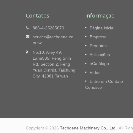
Contatos
Informação
ras
Série TB-0708 - Enfardadeira
886-4-25285670
Página inicial
 Taiwan
Horizontal Automática Enfarda
service@techgene.co
Empresa
 Ltd.
Firmemente Para Atender Suas
m.tw
Produtos
Demandas
iclagem
No.10, Alley 49,
Aplicações
A série TB-0708 é uma enfardadeira
Lane535, Feng Shih
sólida
horizontal projetada para usuários que
eCatálogo
Rd. Section 2, Feng
ira de
necessitam de uma enfardadeira de
Yuan District, Taichung
Vídeo
reciclagem em pequena escala e com
City, 42081 Taiwan
capacidade reduzida, incluindo coletores.
Entre em Contato
Conosco
consulte Mais informação
Copyright © 2026
Techgene Machinery Co., Ltd.
. All Ri