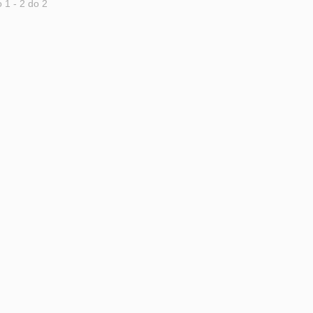
 1 - 2 do 2
 TB-0505
série TB-1011